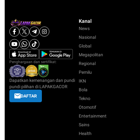
"Yang bikin nyaman itu respons chatnya; pertanya
Kanal
News
Nasional
Global
"Tampilan katalognya memudahkan milih layana
Megapolitan
Penghargaan dan sertifikat:
Regional
Pemilu
Dapatkan kemenangan dan pundi
IKN
pundi pilihan di LAPAKGACOR
Bola
"Sempat ragu soal afiliasi, tapi di LAPAKGACOR p
DAFTAR
Tekno
Otomotif
Entertainment
Sains
Health