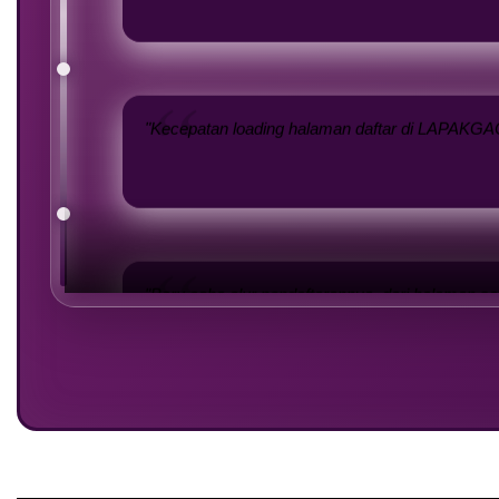
"Sempat ragu soal afiliasi, tapi di LAPAKGACOR p
"Kecepatan loading halaman daftar di LAPAKGACO
"Baru coba alur pendaftarannya, dari halaman sam